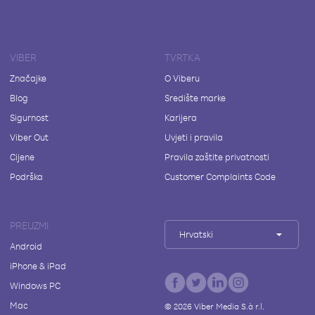
VIBER
TVRTKA
Značajke
O Viberu
Blog
Središte marke
Sigurnost
Karijera
Viber Out
Uvjeti i pravila
Cijene
Pravila zaštite privatnosti
Podrška
Customer Complaints Code
PREUZMI
Hrvatski
Android
iPhone & iPad
Windows PC
Mac
©
2026
Viber Media S.à r.l.