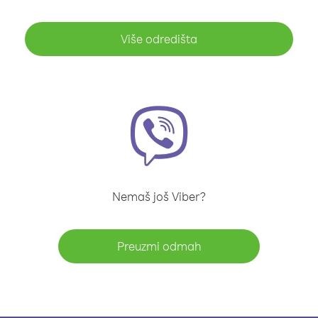
Više odredišta
Nemaš još Viber?
Preuzmi odmah