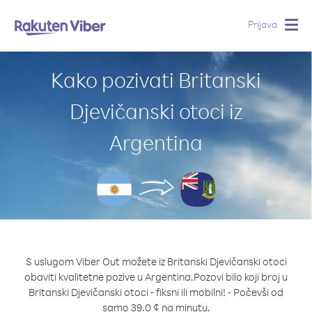
Prijava
Togg
navig
Kako pozivati Britanski
Djevičanski otoci iz
Argentina
S uslugom Viber Out možete iz Britanski Djevičanski otoci
obaviti kvalitetne pozive u Argentina.
Pozovi bilo koji broj u
Britanski Djevičanski otoci - fiksni ili mobilni! - Počevši od
samo 39.0 ¢ na minutu.