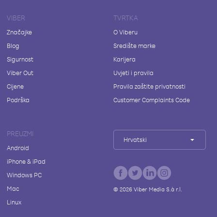
VIBER
TVRTKA
Značajke
O Viberu
Blog
Središte marke
Sigurnost
Karijera
Viber Out
Uvjeti i pravila
Cijene
Pravila zaštite privatnosti
Podrška
Customer Complaints Code
PREUZMI
Hrvatski
Android
iPhone & iPad
Windows PC
Mac
©
2026
Viber Media S.à r.l.
Linux