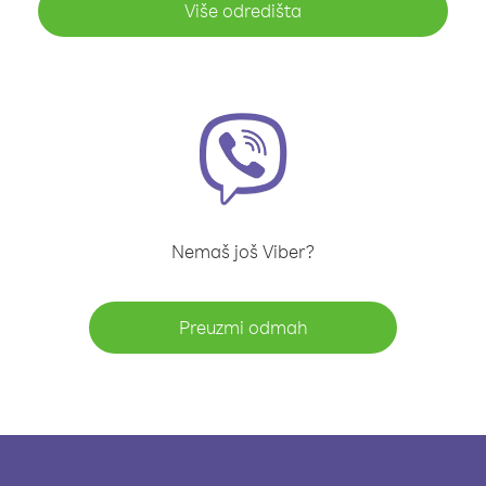
Više odredišta
Nemaš još Viber?
Preuzmi odmah