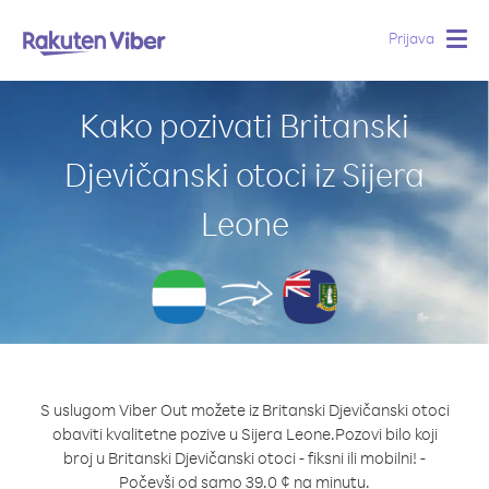
Prijava
Togg
navig
Kako pozivati Britanski
Djevičanski otoci iz Sijera
Leone
S uslugom Viber Out možete iz Britanski Djevičanski otoci
obaviti kvalitetne pozive u Sijera Leone.
Pozovi bilo koji
broj u Britanski Djevičanski otoci - fiksni ili mobilni! -
Počevši od samo 39.0 ¢ na minutu.