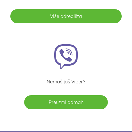
Više odredišta
Nemaš još Viber?
Preuzmi odmah