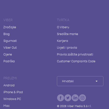
VIBER
TVRTKA
Značajke
O Viberu
Blog
Središte marke
Sigurnost
Karijera
Viber Out
Uvjeti i pravila
Cijene
Pravila zaštite privatnosti
Podrška
Customer Complaints Code
PREUZMI
Hrvatski
Android
iPhone & iPad
Windows PC
Mac
©
2026
Viber Media S.à r.l.