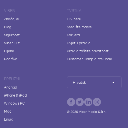
VIBER
TVRTKA
Značajke
O Viberu
Blog
Središte marke
Sigurnost
Karijera
Viber Out
Uvjeti i pravila
Cijene
Pravila zaštite privatnosti
Podrška
Customer Complaints Code
PREUZMI
Hrvatski
Android
iPhone & iPad
Windows PC
Mac
©
2026
Viber Media S.à r.l.
Linux