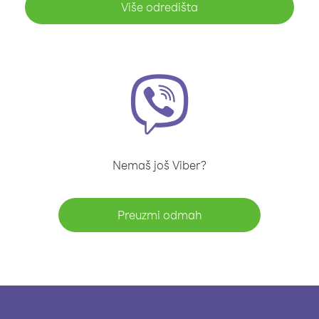
Više odredišta
Nemaš još Viber?
Preuzmi odmah