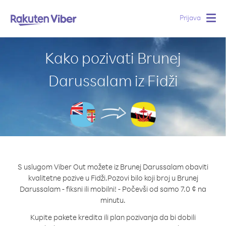
Prijava
Togg
navig
Kako pozivati Brunej
Darussalam iz Fidži
S uslugom Viber Out možete iz Brunej Darussalam obaviti
kvalitetne pozive u Fidži.
Pozovi bilo koji broj u Brunej
Darussalam - fiksni ili mobilni! - Počevši od samo 7.0 ¢ na
minutu.
Kupite pakete kredita ili plan pozivanja da bi dobili