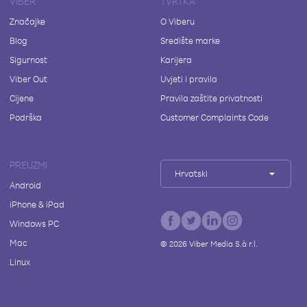
VIBER
TVRTKA
Značajke
O Viberu
Blog
Središte marke
Sigurnost
Karijera
Viber Out
Uvjeti i pravila
Cijene
Pravila zaštite privatnosti
Podrška
Customer Complaints Code
PREUZMI
Hrvatski
Android
iPhone & iPad
Windows PC
Mac
©
2026
Viber Media S.à r.l.
Linux