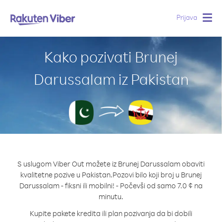
Prijava
Togg
navig
Kako pozivati Brunej
Darussalam iz Pakistan
S uslugom Viber Out možete iz Brunej Darussalam obaviti
kvalitetne pozive u Pakistan.
Pozovi bilo koji broj u Brunej
Darussalam - fiksni ili mobilni! - Počevši od samo 7.0 ¢ na
minutu.
Kupite pakete kredita ili plan pozivanja da bi dobili