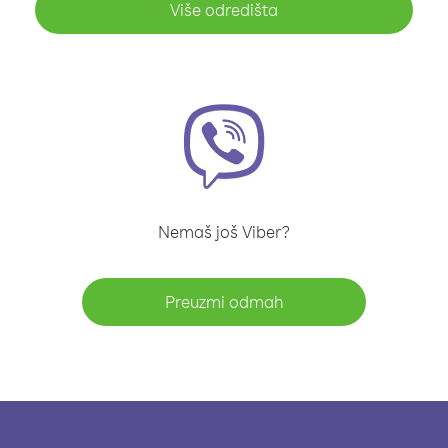
Više odredišta
Nemaš još Viber?
Preuzmi odmah