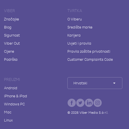
VIBER
TVRTKA
Značajke
O Viberu
Blog
Središte marke
Sigurnost
Karijera
Viber Out
Uvjeti i pravila
Cijene
Pravila zaštite privatnosti
Podrška
Customer Complaints Code
PREUZMI
Hrvatski
Android
iPhone & iPad
Windows PC
Mac
©
2026
Viber Media S.à r.l.
Linux