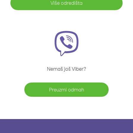
Više odredišta
Nemaš još Viber?
Preuzmi odmah