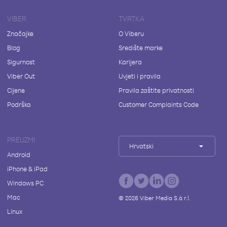
VIBER
TVRTKA
Značajke
O Viberu
Blog
Središte marke
Sigurnost
Karijera
Viber Out
Uvjeti i pravila
Cijene
Pravila zaštite privatnosti
Podrška
Customer Complaints Code
PREUZMI
Hrvatski
Android
iPhone & iPad
Windows PC
Mac
©
2026
Viber Media S.à r.l.
Linux