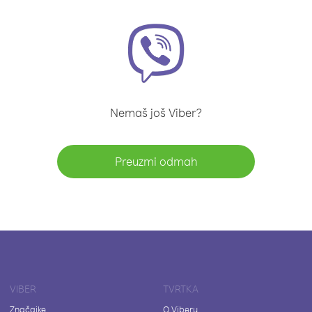
Nemaš još Viber?
Preuzmi odmah
VIBER
TVRTKA
Značajke
O Viberu