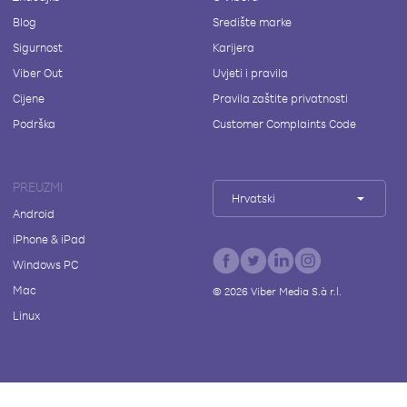
Blog
Središte marke
Sigurnost
Karijera
Viber Out
Uvjeti i pravila
Cijene
Pravila zaštite privatnosti
Podrška
Customer Complaints Code
PREUZMI
Hrvatski
Android
iPhone & iPad
Windows PC
Mac
©
2026
Viber Media S.à r.l.
Linux