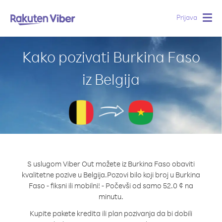
Prijava
Togg
navig
Kako pozivati Burkina Faso
iz Belgija
S uslugom Viber Out možete iz Burkina Faso obaviti
kvalitetne pozive u Belgija.
Pozovi bilo koji broj u Burkina
Faso - fiksni ili mobilni! - Počevši od samo 52.0 ¢ na
minutu.
Kupite pakete kredita ili plan pozivanja da bi dobili