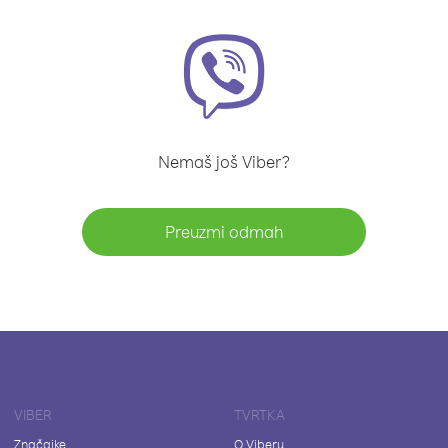
Nemaš još Viber?
Preuzmi odmah
VIBER
TVRTKA
Značajke
O Viberu