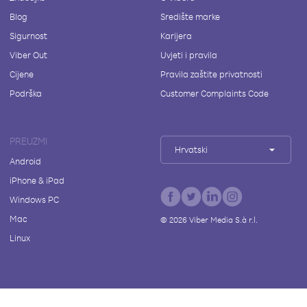
Blog
Središte marke
Sigurnost
Karijera
Viber Out
Uvjeti i pravila
Cijene
Pravila zaštite privatnosti
Podrška
Customer Complaints Code
PREUZMI
Hrvatski
Android
iPhone & iPad
Windows PC
Mac
©
2026
Viber Media S.à r.l.
Linux