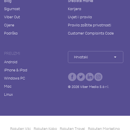
Blog
Središte marke
Sigurnost
Karijera
Viber Out
Uvjeti i pravila
Cijene
Pravila zaštite privatnosti
Podrška
Customer Complaints Code
PREUZMI
Hrvatski
Android
iPhone & iPad
Windows PC
Mac
©
2026
Viber Media S.à r.l.
Linux
Rakuten Viki
Rakuten Kobo
Rakuten Travel
Rakuten Marketing