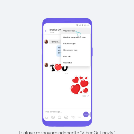
Iz glave razgovora odaberite "Viber Out poziv"