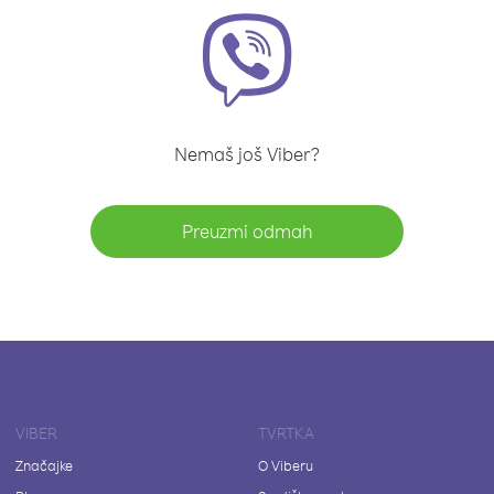
Nemaš još Viber?
Preuzmi odmah
VIBER
TVRTKA
Značajke
O Viberu