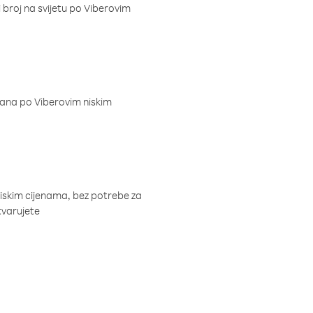
i broj na svijetu po Viberovim
dana po Viberovim niskim
niskim cijenama, bez potrebe za
tvarujete