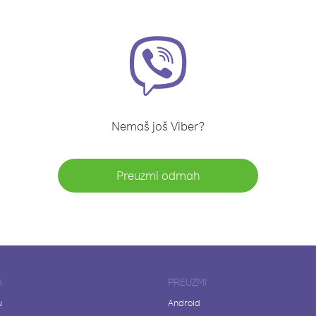
Nemaš još Viber?
Preuzmi odmah
A
PREUZMI
u
Android