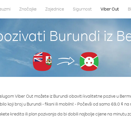
euzmi
Značajke
Zajednice
Sigurnost
Viber Out
B
ozivati Burundi iz 
slugom Viber Out možete iz Burundi obaviti kvalitetne pozive u Berm
bilo koji broj u Burundi - fiksni ili mobilni! - Počevši od samo 69.0 ¢ na
kete kredita ili plan pozivanja da bi dobili najbolje cijene na minutu z