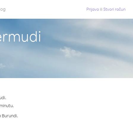
log
Prijava
ili
Stvori račun
Bermudi
udi.
 minutu.
a Burundi.