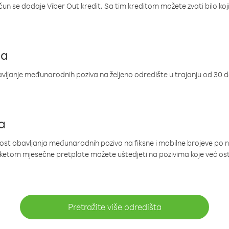
ačun se dodaje Viber Out kredit. Sa tim kreditom možete zvati bilo koj
ja
ljanje međunarodnih poziva na željeno odredište u trajanju od 30 
a
nost obavljanja međunarodnih poziva na fiksne i mobilne brojeve po 
paketom mjesečne pretplate možete uštedjeti na pozivima koje već os
Pretražite više odredišta