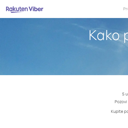
Pr
Kako p
S u
Pozovi 
Kupite pa