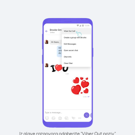
Iz glave razgovora odaberite "Viber Out poziv"