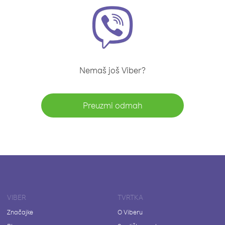
Nemaš još Viber?
Preuzmi odmah
VIBER
TVRTKA
Značajke
O Viberu