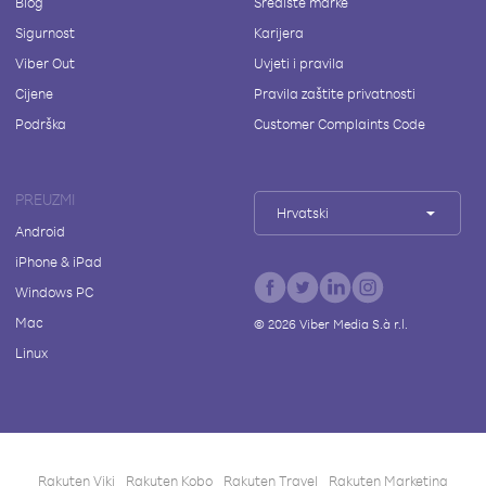
Blog
Središte marke
Sigurnost
Karijera
Viber Out
Uvjeti i pravila
Cijene
Pravila zaštite privatnosti
Podrška
Customer Complaints Code
PREUZMI
Hrvatski
Android
iPhone & iPad
Windows PC
Mac
©
2026
Viber Media S.à r.l.
Linux
Rakuten Viki
Rakuten Kobo
Rakuten Travel
Rakuten Marketing