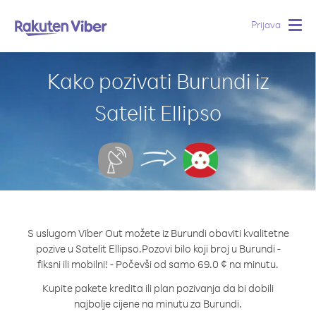
Prijava
Togg
navig
Kako pozivati Burundi iz
Satelit Ellipso
S uslugom Viber Out možete iz Burundi obaviti kvalitetne
pozive u Satelit Ellipso.
Pozovi bilo koji broj u Burundi -
fiksni ili mobilni! - Počevši od samo 69.0 ¢ na minutu.
Kupite pakete kredita ili plan pozivanja da bi dobili
najbolje cijene na minutu za Burundi.