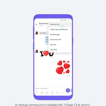
Iz glave razgovora odaberite "Viber Out poziv"