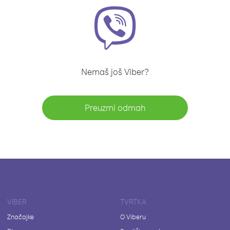
Nemaš još Viber?
Preuzmi odmah
VIBER
TVRTKA
Značajke
O Viberu