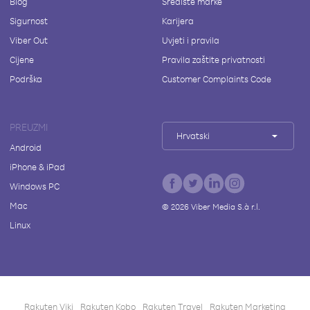
Blog
Središte marke
Sigurnost
Karijera
Viber Out
Uvjeti i pravila
Cijene
Pravila zaštite privatnosti
Podrška
Customer Complaints Code
PREUZMI
Hrvatski
Android
iPhone & iPad
Windows PC
Mac
©
2026
Viber Media S.à r.l.
Linux
Rakuten Viki
Rakuten Kobo
Rakuten Travel
Rakuten Marketing