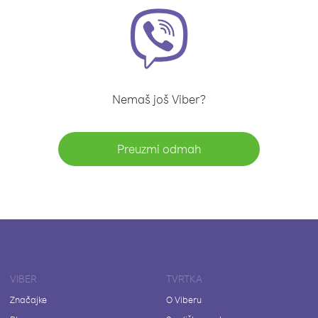
Nemaš još Viber?
Preuzmi odmah
VIBER
TVRTKA
Značajke
O Viberu