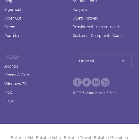
Blog
Središte marke
Sigurnost
Karijera
Viber Out
Uvjeti i pravila
Cijene
Pravila zaštite privatnosti
Podrška
Customer Complaints Code
PREUZMI
Hrvatski
Android
iPhone & iPad
Windows PC
Mac
©
2026
Viber Media S.à r.l.
Linux
Rakuten Viki
Rakuten Kobo
Rakuten Travel
Rakuten Marketing