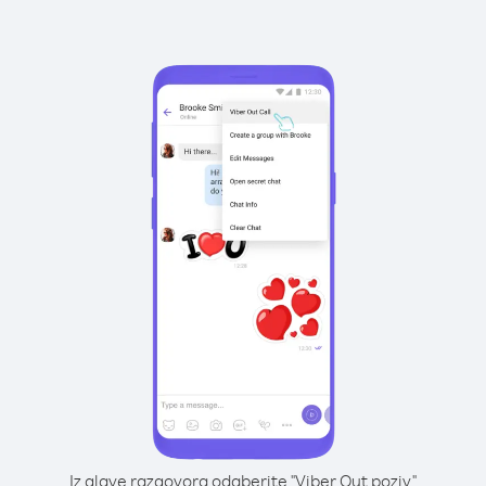
Iz glave razgovora odaberite "Viber Out poziv"