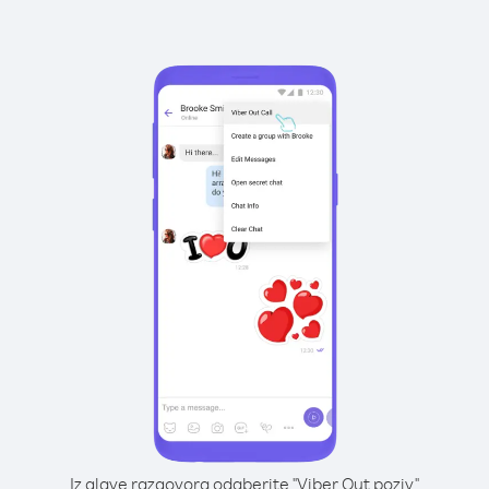
Iz glave razgovora odaberite "Viber Out poziv"