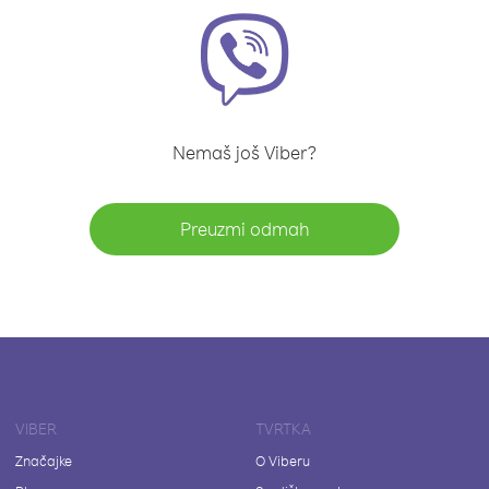
Nemaš još Viber?
Preuzmi odmah
VIBER
TVRTKA
Značajke
O Viberu