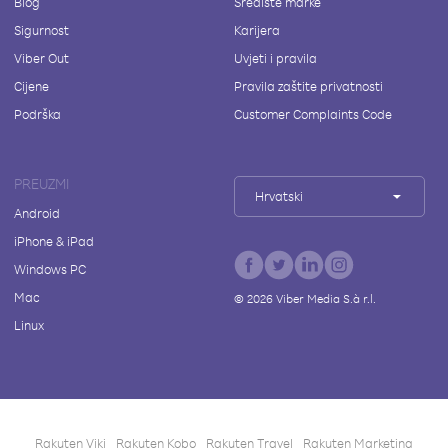
Blog
Središte marke
Sigurnost
Karijera
Viber Out
Uvjeti i pravila
Cijene
Pravila zaštite privatnosti
Podrška
Customer Complaints Code
PREUZMI
Hrvatski
Android
iPhone & iPad
Windows PC
Mac
©
2026
Viber Media S.à r.l.
Linux
Rakuten Viki
Rakuten Kobo
Rakuten Travel
Rakuten Marketing