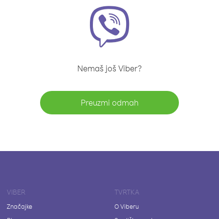
Nemaš još Viber?
Preuzmi odmah
VIBER
TVRTKA
Značajke
O Viberu