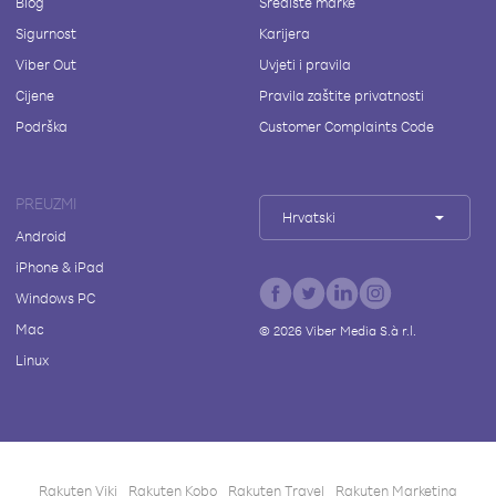
Blog
Središte marke
Sigurnost
Karijera
Viber Out
Uvjeti i pravila
Cijene
Pravila zaštite privatnosti
Podrška
Customer Complaints Code
PREUZMI
Hrvatski
Android
iPhone & iPad
Windows PC
Mac
©
2026
Viber Media S.à r.l.
Linux
Rakuten Viki
Rakuten Kobo
Rakuten Travel
Rakuten Marketing