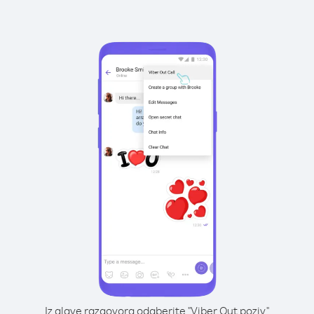
Iz glave razgovora odaberite "Viber Out poziv"