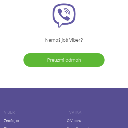
Nemaš još Viber?
Preuzmi odmah
VIBER
TVRTKA
Značajke
O Viberu