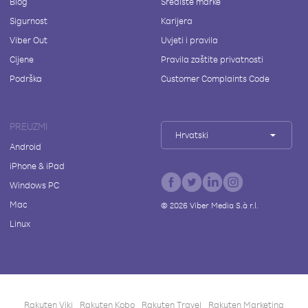
Blog
Središte marke
Sigurnost
Karijera
Viber Out
Uvjeti i pravila
Cijene
Pravila zaštite privatnosti
Podrška
Customer Complaints Code
PREUZMI
Hrvatski
Android
iPhone & iPad
Windows PC
Mac
©
2026
Viber Media S.à r.l.
Linux
Rakuten Viki
Rakuten Kobo
Rakuten Travel
Rakuten Marketing