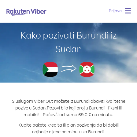
Prijava
Togg
navig
Kako pozivati Burundi iz
Sudan
S uslugom Viber Out možete iz Burundi obaviti kvalitetne
pozive u Sudan.
Pozovi bilo koji broj u Burundi - fiksni ili
mobilni! - Počevši od samo 69.0 ¢ na minutu.
Kupite pakete kredita ili plan pozivanja da bi dobili
najbolje cijene na minutu za Burundi.