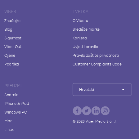
VIBER
TVRTKA
Značajke
O Viberu
Blog
Središte marke
Sigurnost
Karijera
Viber Out
Uvjeti i pravila
Cijene
Pravila zaštite privatnosti
Podrška
Customer Complaints Code
PREUZMI
Hrvatski
Android
iPhone & iPad
Windows PC
Mac
©
2026
Viber Media S.à r.l.
Linux