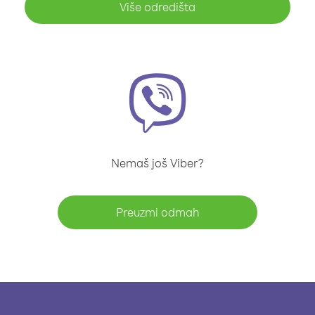
Više odredišta
Nemaš još Viber?
Preuzmi odmah