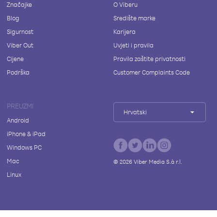
Značajke
O Viberu
Blog
Središte marke
Sigurnost
Karijera
Viber Out
Uvjeti i pravila
Cijene
Pravila zaštite privatnosti
Podrška
Customer Complaints Code
PREUZMI
Hrvatski
Android
iPhone & iPad
Windows PC
Mac
©
2026
Viber Media S.à r.l.
Linux