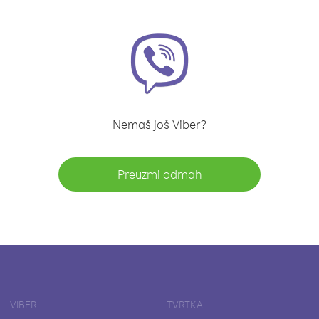
Nemaš još Viber?
Preuzmi odmah
VIBER
TVRTKA