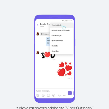
Iz glave razgovora odaberite "Viber Out poziv"