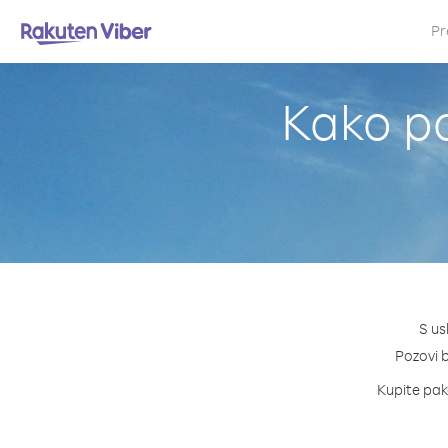
Pr
Kako po
S us
Pozovi b
Kupite pake