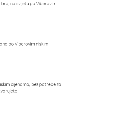
i broj na svijetu po Viberovim
dana po Viberovim niskim
niskim cijenama, bez potrebe za
tvarujete