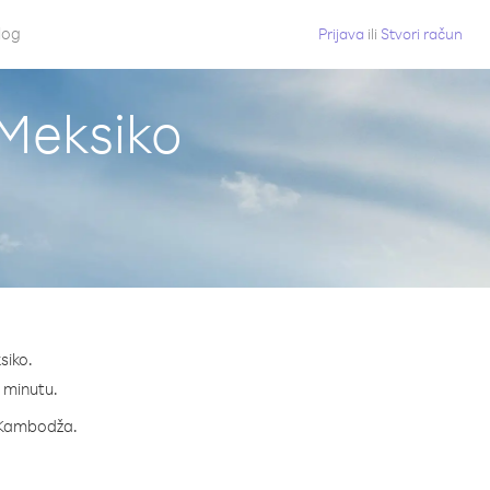
log
Prijava
ili
Stvori račun
 Meksiko
siko.
a minutu.
za Kambodža.