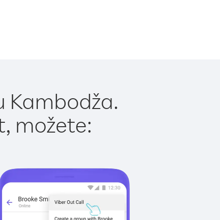
 u Kambodža.
t, možete: