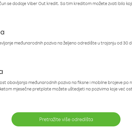
ačun se dodaje Viber Out kredit. Sa tim kreditom možete zvati bilo koj
ja
ljanje međunarodnih poziva na željeno odredište u trajanju od 30 
a
nost obavljanja međunarodnih poziva na fiksne i mobilne brojeve po 
paketom mjesečne pretplate možete uštedjeti na pozivima koje već os
Pretražite više odredišta