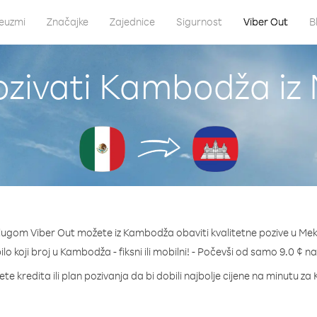
euzmi
Značajke
Zajednice
Sigurnost
Viber Out
B
zivati Kambodža iz
lugom Viber Out možete iz Kambodža obaviti kvalitetne pozive u Mek
ilo koji broj u Kambodža - fiksni ili mobilni! - Počevši od samo 9.0 ¢ n
te kredita ili plan pozivanja da bi dobili najbolje cijene na minutu 