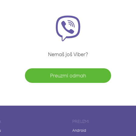
Nemaš još Viber?
Preuzmi odmah
A
PREUZMI
u
Android