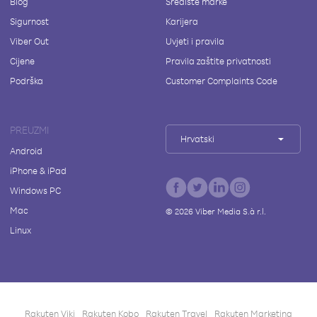
Blog
Središte marke
Sigurnost
Karijera
Viber Out
Uvjeti i pravila
Cijene
Pravila zaštite privatnosti
Podrška
Customer Complaints Code
PREUZMI
Hrvatski
Android
iPhone & iPad
Windows PC
Mac
©
2026
Viber Media S.à r.l.
Linux
Rakuten Viki
Rakuten Kobo
Rakuten Travel
Rakuten Marketing