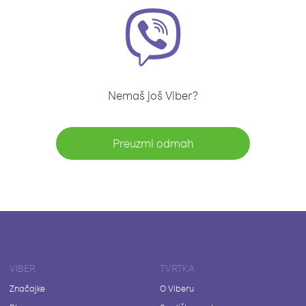
Nemaš još Viber?
Preuzmi odmah
VIBER
TVRTKA
Značajke
O Viberu