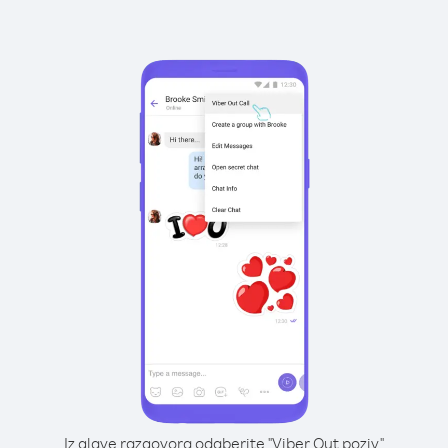
Iz glave razgovora odaberite "Viber Out poziv"