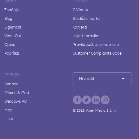
VIBER
TVRTKA
Značajke
O Viberu
Blog
Središte marke
Sigurnost
Karijera
Viber Out
Uvjeti i pravila
Cijene
Pravila zaštite privatnosti
Podrška
Customer Complaints Code
PREUZMI
Hrvatski
Android
iPhone & iPad
Windows PC
Mac
©
2026
Viber Media S.à r.l.
Linux