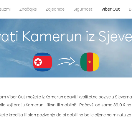
euzmi
Značajke
Zajednice
Sigurnost
Viber Out
B
ati Kamerun iz Sjev
om Viber Out možete iz Kamerun obaviti kvalitetne pozive u Sjeverna
ilo koji broj u Kamerun - fiksni ili mobilni! - Počevši od samo 39.0 ¢ n
ete kredita ili plan pozivanja da bi dobili najbolje cijene na minutu 