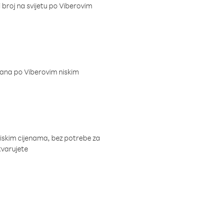
i broj na svijetu po Viberovim
dana po Viberovim niskim
niskim cijenama, bez potrebe za
tvarujete