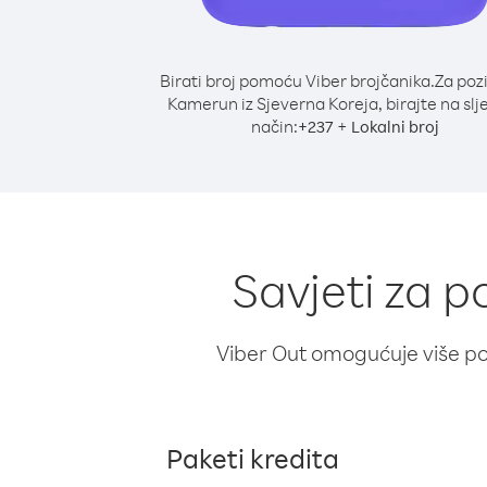
Birati broj pomoću Viber brojčanika.
Za poz
Kamerun iz Sjeverna Koreja, birajte na slj
način:
+
+
237
Lokalni broj
Savjeti za p
Viber Out omogućuje više poz
Paketi kredita