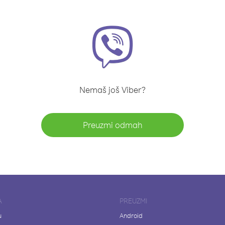
Nemaš još Viber?
Preuzmi odmah
A
PREUZMI
u
Android