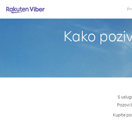
Pr
Kako poziv
S uslug
Pozovi b
Kupite pak