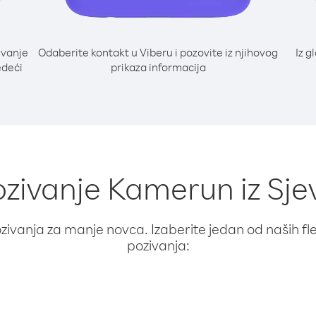
ivanje
Odaberite kontakt u Viberu i pozovite iz njihovog
Iz g
edeći
prikaza informacija
ozivanje Kamerun iz Sj
ivanja za manje novca. Izaberite jedan od naših fleks
pozivanja: