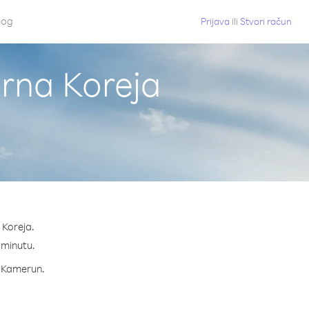
log
Prijava
ili
Stvori račun
erna Koreja
 Koreja.
a minutu.
za Kamerun.