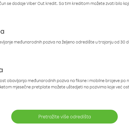
ačun se dodaje Viber Out kredit. Sa tim kreditom možete zvati bilo koj
ja
ljanje međunarodnih poziva na željeno odredište u trajanju od 30 
a
nost obavljanja međunarodnih poziva na fiksne i mobilne brojeve po 
paketom mjesečne pretplate možete uštedjeti na pozivima koje već os
Pretražite više odredišta