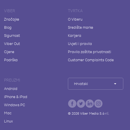
VIBER
TVRTKA
Značajke
O Viberu
Blog
Središte marke
Sigurnost
Karijera
Viber Out
Uvjeti i pravila
Cijene
Pravila zaštite privatnosti
Podrška
Customer Complaints Code
PREUZMI
Hrvatski
Android
iPhone & iPad
Windows PC
Mac
©
2026
Viber Media S.à r.l.
Linux