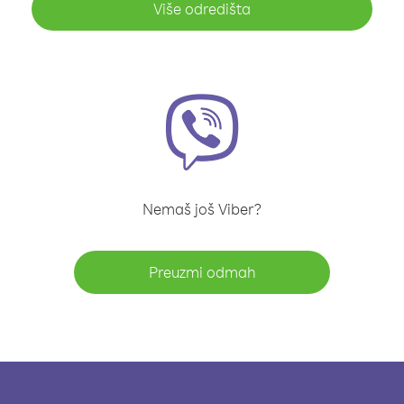
Više odredišta
Nemaš još Viber?
Preuzmi odmah