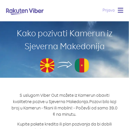
Prijava
Togg
navig
Kako pozivati Kamerun iz
Sjeverna Makedonija
S uslugom Viber Out možete iz Kamerun obaviti
kvalitetne pozive u Sjeverna Makedonija.
Pozovi bilo koji
broj u Kamerun - fiksni ili mobilni! - Počevši od samo 39.0
¢ na minutu.
Kupite pakete kredita ili plan pozivanja da bi dobili