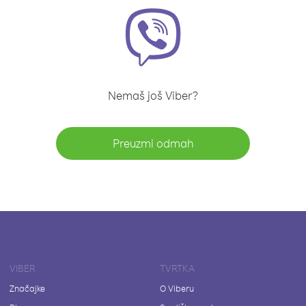
Nemaš još Viber?
Preuzmi odmah
VIBER
TVRTKA
Značajke
O Viberu