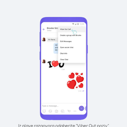
Iz glave razgovora odaberite "Viber Out poziv"