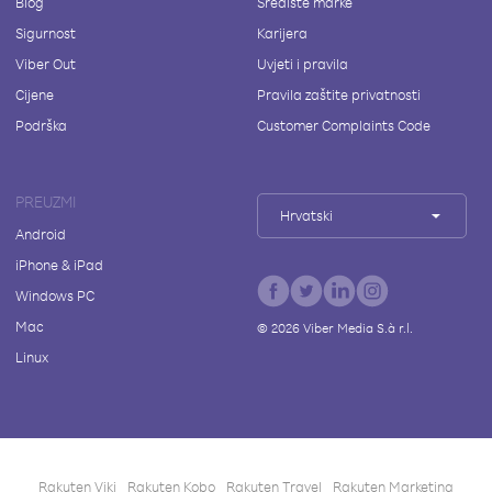
Blog
Središte marke
Sigurnost
Karijera
Viber Out
Uvjeti i pravila
Cijene
Pravila zaštite privatnosti
Podrška
Customer Complaints Code
PREUZMI
Hrvatski
Android
iPhone & iPad
Windows PC
Mac
©
2026
Viber Media S.à r.l.
Linux
Rakuten Viki
Rakuten Kobo
Rakuten Travel
Rakuten Marketing