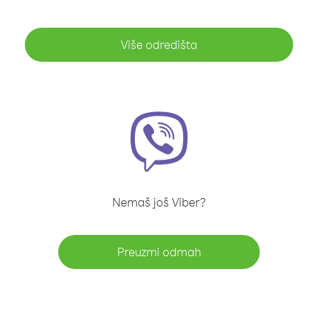
Više odredišta
Nemaš još Viber?
Preuzmi odmah