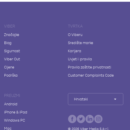
VIBER
TVRTKA
Značajke
O Viberu
Blog
Središte marke
Sigurnost
Karijera
Viber Out
Uvjeti i pravila
Cijene
Pravila zaštite privatnosti
Podrška
Customer Complaints Code
PREUZMI
Hrvatski
Android
iPhone & iPad
Windows PC
Mac
©
2026
Viber Media S.à r.l.