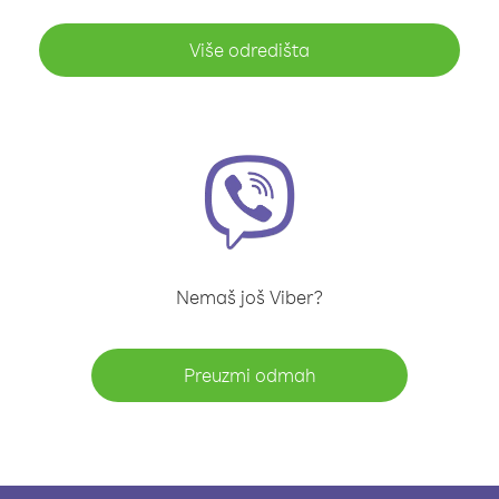
Više odredišta
Nemaš još Viber?
Preuzmi odmah