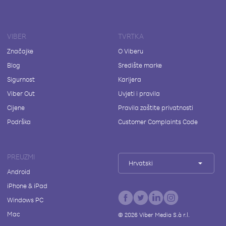
VIBER
TVRTKA
Značajke
O Viberu
Blog
Središte marke
Sigurnost
Karijera
Viber Out
Uvjeti i pravila
Cijene
Pravila zaštite privatnosti
Podrška
Customer Complaints Code
PREUZMI
Hrvatski
Android
iPhone & iPad
Windows PC
Mac
©
2026
Viber Media S.à r.l.