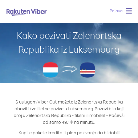
Prijava
Togg
navig
Kako pozivati Zelenortska
Republika iz Luksemburg
S uslugom Viber Out možete iz Zelenortska Republika
obaviti kvalitetne pozive u Luksemburg.
Pozovi bilo koji
broj u Zelenortska Republika - fiksni ili mobilni! - Počevši
od samo 49.1 ¢ na minutu.
Kupite pakete kredita ili plan pozivanja da bi dobili