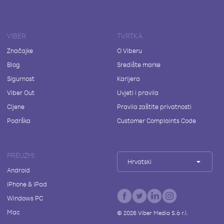
VIBER
TVRTKA
Značajke
O Viberu
Blog
Središte marke
Sigurnost
Karijera
Viber Out
Uvjeti i pravila
Cijene
Pravila zaštite privatnosti
Podrška
Customer Complaints Code
PREUZMI
Hrvatski
Android
iPhone & iPad
Windows PC
Mac
©
2026
Viber Media S.à r.l.