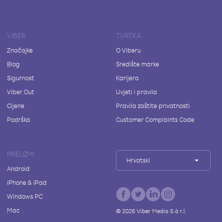
VIBER
TVRTKA
Značajke
O Viberu
Blog
Središte marke
Sigurnost
Karijera
Viber Out
Uvjeti i pravila
Cijene
Pravila zaštite privatnosti
Podrška
Customer Complaints Code
PREUZMI
Hrvatski
Android
iPhone & iPad
Windows PC
Mac
©
2026
Viber Media S.à r.l.