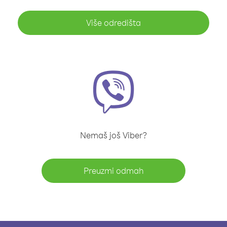
Više odredišta
Nemaš još Viber?
Preuzmi odmah