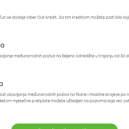
ačun se dodaje Viber Out kredit. Sa tim kreditom možete zvati bilo koj
ja
ljanje međunarodnih poziva na željeno odredište u trajanju od 30 
a
nost obavljanja međunarodnih poziva na fiksne i mobilne brojeve po 
paketom mjesečne pretplate možete uštedjeti na pozivima koje već os