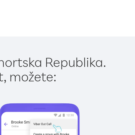
nortska Republika.
t, možete: