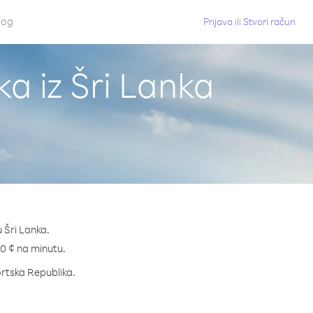
log
Prijava
ili
Stvori račun
a iz Šri Lanka
 Šri Lanka.
2.0 ¢ na minutu.
nortska Republika.