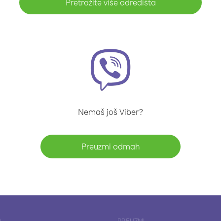
Pretražite više odredišta
Nemaš još Viber?
Preuzmi odmah
A
PREUZMI