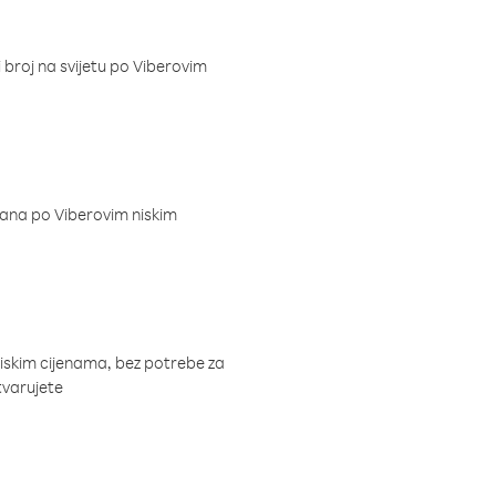
i broj na svijetu po Viberovim
dana po Viberovim niskim
niskim cijenama, bez potrebe za
tvarujete