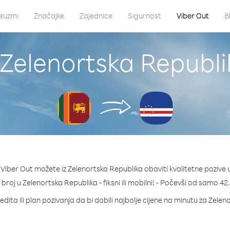
euzmi
Značajke
Zajednice
Sigurnost
Viber Out
B
 Zelenortska Republik
Viber Out možete iz Zelenortska Republika obaviti kvalitetne pozive u
i broj u Zelenortska Republika - fiksni ili mobilni! - Počevši od samo 4
dita ili plan pozivanja da bi dobili najbolje cijene na minutu za Zele