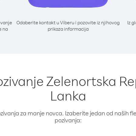
ivanje
Odaberite kontakt u Viberu i pozovite iz njihovog
Iz g
e na
prikaza informacija
ozivanje Zelenortska Rep
Lanka
ivanja za manje novca. Izaberite jedan od naših fleks
pozivanja: