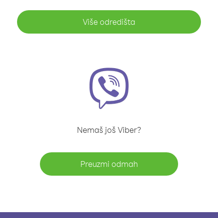
Više odredišta
Nemaš još Viber?
Preuzmi odmah