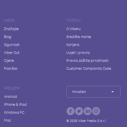
VIBER
TVRTKA
Značajke
O Viberu
Blog
Središte marke
Sigurnost
Karijera
Viber Out
Uvjeti i pravila
Cijene
Pravila zaštite privatnosti
Podrška
Customer Complaints Code
PREUZMI
Hrvatski
Android
iPhone & iPad
Windows PC
Mac
©
2026
Viber Media S.à r.l.