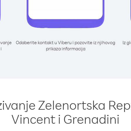
ivanje
Odaberite kontakt u Viberu i pozovite iz njihovog
Iz g
i
prikaza informacija
zivanje Zelenortska Repu
Vincent i Grenadini