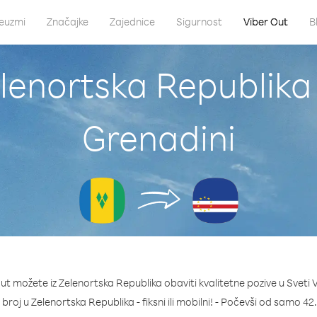
euzmi
Značajke
Zajednice
Sigurnost
Viber Out
B
lenortska Republika i
Grenadini
t možete iz Zelenortska Republika obaviti kvalitetne pozive u Sveti V
i broj u Zelenortska Republika - fiksni ili mobilni! - Počevši od samo 4