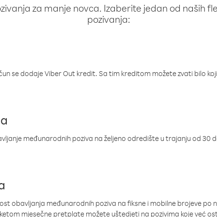
ivanja za manje novca. Izaberite jedan od naših fleks
pozivanja:
ačun se dodaje Viber Out kredit. Sa tim kreditom možete zvati bilo koj
ja
ljanje međunarodnih poziva na željeno odredište u trajanju od 30 
a
nost obavljanja međunarodnih poziva na fiksne i mobilne brojeve po 
paketom mjesečne pretplate možete uštedjeti na pozivima koje već os