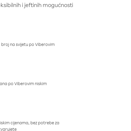
ibilnih i jeftinih mogućnosti
i broj na svijetu po Viberovim
dana po Viberovim niskim
niskim cijenama, bez potrebe za
tvarujete