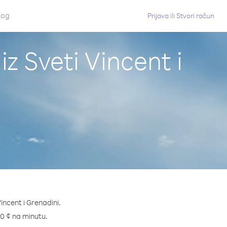
log
Prijava
ili
Stvori račun
z Sveti Vincent i
incent i Grenadini.
2.0 ¢ na minutu.