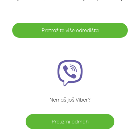
Pretražite više odredišta
Nemaš još Viber?
Preuzmi odmah