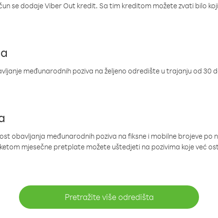
ačun se dodaje Viber Out kredit. Sa tim kreditom možete zvati bilo koj
ja
ljanje međunarodnih poziva na željeno odredište u trajanju od 30 
a
nost obavljanja međunarodnih poziva na fiksne i mobilne brojeve po 
paketom mjesečne pretplate možete uštedjeti na pozivima koje već os
Pretražite više odredišta