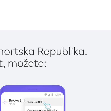
nortska Republika.
t, možete: