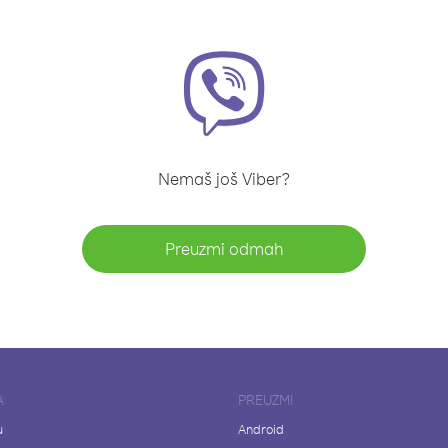
Nemaš još Viber?
Preuzmi odmah
A
PREUZMI
u
Android