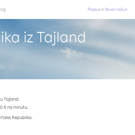
log
Prijava
ili
Stvori račun
ka iz Tajland
u Tajland.
2.0 ¢ na minutu.
nortska Republika.