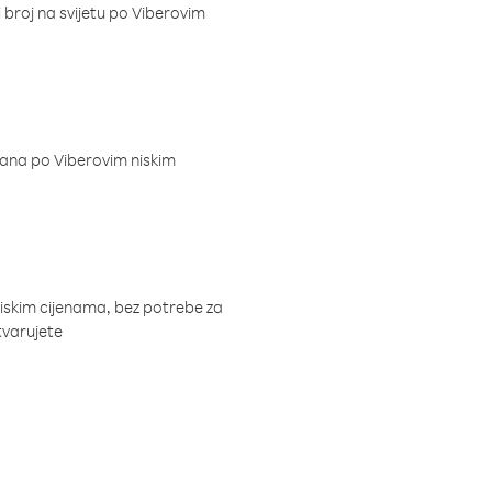
i broj na svijetu po Viberovim
dana po Viberovim niskim
niskim cijenama, bez potrebe za
tvarujete