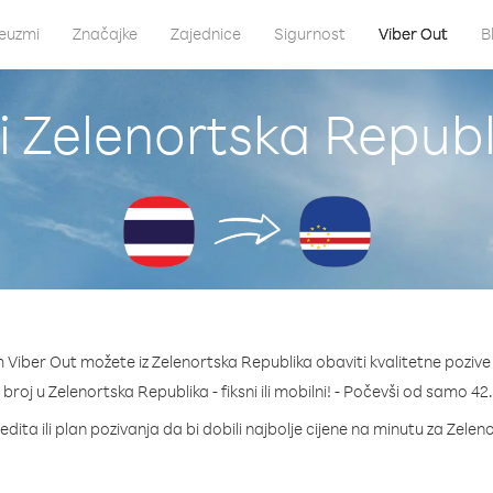
euzmi
Značajke
Zajednice
Sigurnost
Viber Out
B
i Zelenortska Republi
 Viber Out možete iz Zelenortska Republika obaviti kvalitetne pozive 
i broj u Zelenortska Republika - fiksni ili mobilni! - Počevši od samo 4
dita ili plan pozivanja da bi dobili najbolje cijene na minutu za Zele