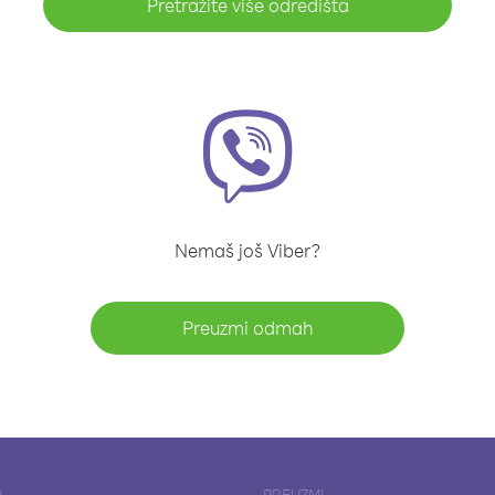
Pretražite više odredišta
Nemaš još Viber?
Preuzmi odmah
A
PREUZMI