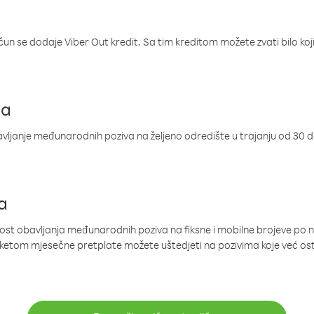
ačun se dodaje Viber Out kredit. Sa tim kreditom možete zvati bilo koj
ja
ljanje međunarodnih poziva na željeno odredište u trajanju od 30 
a
nost obavljanja međunarodnih poziva na fiksne i mobilne brojeve po 
paketom mjesečne pretplate možete uštedjeti na pozivima koje već os