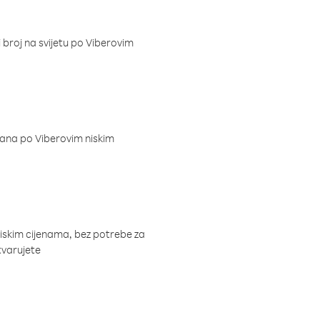
i broj na svijetu po Viberovim
dana po Viberovim niskim
niskim cijenama, bez potrebe za
tvarujete