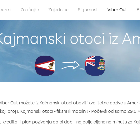
euzmi
Značajke
Zajednice
Sigurnost
Viber Out
B
 Kajmanski otoci iz 
iber Out možete iz Kajmanski otoci obaviti kvalitetne pozive u Ame
 koji broj u Kajmanski otoci - fiksni ili mobilni! - Počevši od samo 29.0 
 kredita ili plan pozivanja da bi dobili najbolje cijene na minutu za Ka