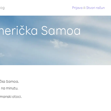
log
Prijava
ili
Stvori račun
Američka Samoa
rička Samoa.
¢ na minutu.
jmanski otoci.