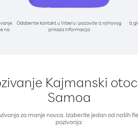
ivanje
Odaberite kontakt u Viberu i pozovite iz njihovog
Iz g
te na
prikaza informacija
ozivanje Kajmanski otoc
Samoa
ivanja za manje novca. Izaberite jedan od naših fleks
pozivanja: