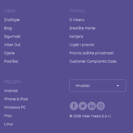
VIBER
TVRTKA
Značajke
O Viberu
Blog
Središte marke
Sigurnost
Karijera
Viber Out
Uvjeti i pravila
Cijene
Pravila zaštite privatnosti
Podrška
Customer Complaints Code
PREUZMI
Hrvatski
Android
iPhone & iPad
Windows PC
Mac
©
2026
Viber Media S.à r.l.
Linux