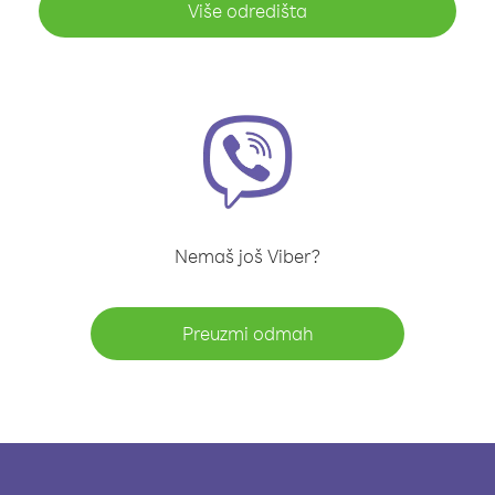
Više odredišta
Nemaš još Viber?
Preuzmi odmah