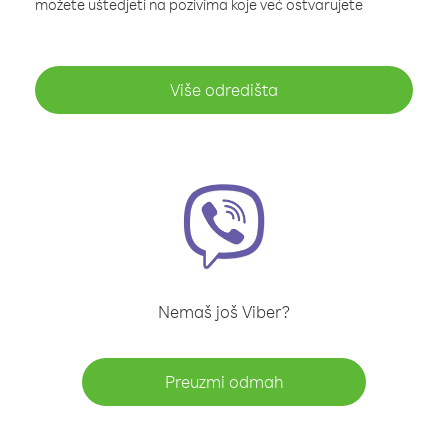
možete uštedjeti na pozivima koje već ostvarujete
Više odredišta
Nemaš još Viber?
Preuzmi odmah