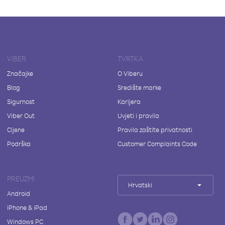
VIBER
TVRTKA
Značajke
O Viberu
Blog
Središte marke
Sigurnost
Karijera
Viber Out
Uvjeti i pravila
Cijene
Pravila zaštite privatnosti
Podrška
Customer Complaints Code
PREUZMI
Hrvatski
Android
iPhone & iPad
Windows PC