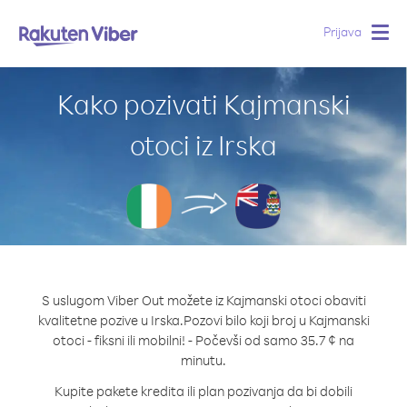
Prijava
Togg
navig
Kako pozivati Kajmanski
otoci iz Irska
S uslugom Viber Out možete iz Kajmanski otoci obaviti
kvalitetne pozive u Irska.
Pozovi bilo koji broj u Kajmanski
otoci - fiksni ili mobilni! - Počevši od samo 35.7 ¢ na
minutu.
Kupite pakete kredita ili plan pozivanja da bi dobili