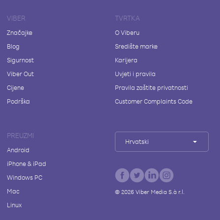
VIBER
TVRTKA
Značajke
O Viberu
Blog
Središte marke
Sigurnost
Karijera
Viber Out
Uvjeti i pravila
Cijene
Pravila zaštite privatnosti
Podrška
Customer Complaints Code
PREUZMI
Hrvatski
Android
iPhone & iPad
Windows PC
Mac
©
2026
Viber Media S.à r.l.
Linux