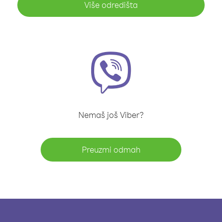
Više odredišta
Nemaš još Viber?
Preuzmi odmah