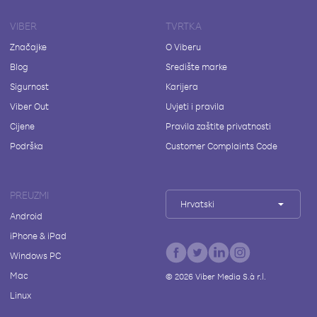
VIBER
TVRTKA
Značajke
O Viberu
Blog
Središte marke
Sigurnost
Karijera
Viber Out
Uvjeti i pravila
Cijene
Pravila zaštite privatnosti
Podrška
Customer Complaints Code
PREUZMI
Hrvatski
Android
iPhone & iPad
Windows PC
Mac
©
2026
Viber Media S.à r.l.
Linux