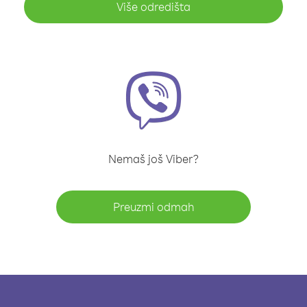
Više odredišta
Nemaš još Viber?
Preuzmi odmah