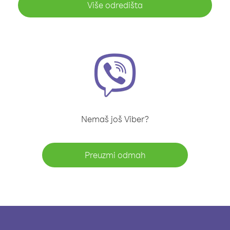
Više odredišta
Nemaš još Viber?
Preuzmi odmah