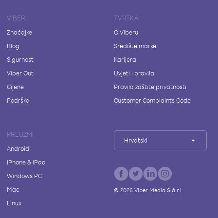
VIBER
TVRTKA
Značajke
O Viberu
Blog
Središte marke
Sigurnost
Karijera
Viber Out
Uvjeti i pravila
Cijene
Pravila zaštite privatnosti
Podrška
Customer Complaints Code
PREUZMI
Hrvatski
Android
iPhone & iPad
Windows PC
Mac
©
2026
Viber Media S.à r.l.
Linux