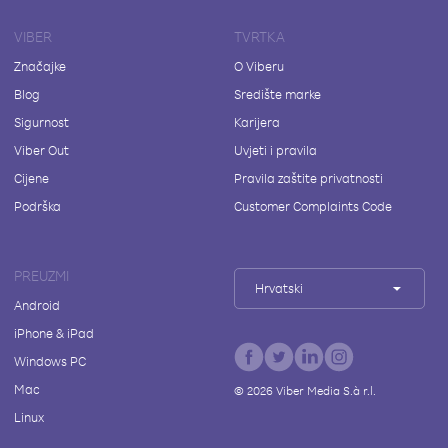
VIBER
TVRTKA
Značajke
O Viberu
Blog
Središte marke
Sigurnost
Karijera
Viber Out
Uvjeti i pravila
Cijene
Pravila zaštite privatnosti
Podrška
Customer Complaints Code
PREUZMI
Hrvatski
Android
iPhone & iPad
Windows PC
Mac
©
2026
Viber Media S.à r.l.
Linux