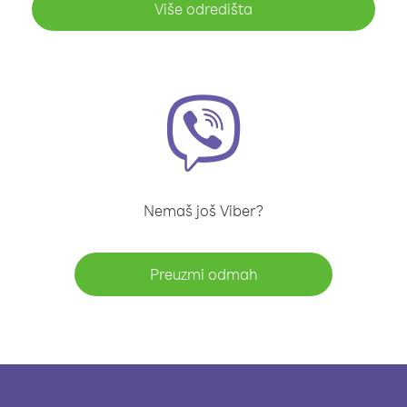
Više odredišta
Nemaš još Viber?
Preuzmi odmah