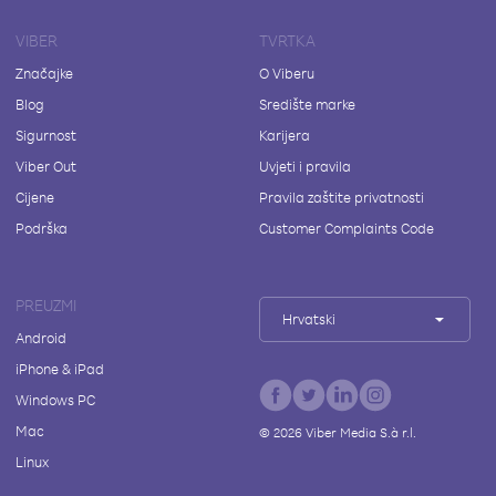
VIBER
TVRTKA
Značajke
O Viberu
Blog
Središte marke
Sigurnost
Karijera
Viber Out
Uvjeti i pravila
Cijene
Pravila zaštite privatnosti
Podrška
Customer Complaints Code
PREUZMI
Hrvatski
Android
iPhone & iPad
Windows PC
Mac
©
2026
Viber Media S.à r.l.
Linux