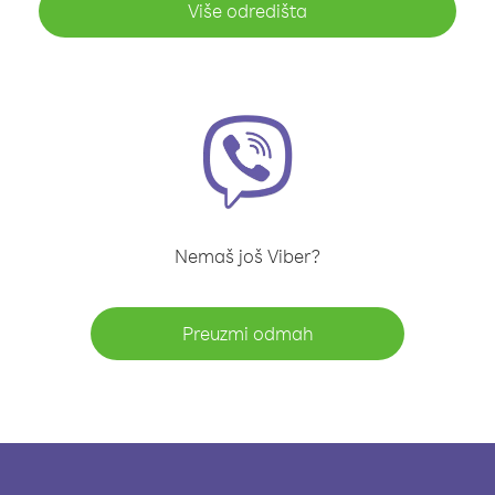
Više odredišta
Nemaš još Viber?
Preuzmi odmah