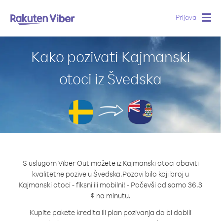
Prijava
Togg
navig
Kako pozivati Kajmanski
otoci iz Švedska
S uslugom Viber Out možete iz Kajmanski otoci obaviti
kvalitetne pozive u Švedska.
Pozovi bilo koji broj u
Kajmanski otoci - fiksni ili mobilni! - Počevši od samo 36.3
¢ na minutu.
Kupite pakete kredita ili plan pozivanja da bi dobili