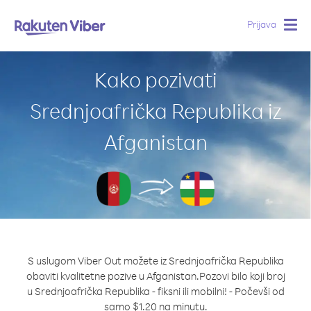
Prijava
Togg
navig
Kako pozivati
Srednjoafrička Republika iz
Afganistan
S uslugom Viber Out možete iz Srednjoafrička Republika
obaviti kvalitetne pozive u Afganistan.
Pozovi bilo koji broj
u Srednjoafrička Republika - fiksni ili mobilni! - Počevši od
samo $1.20 na minutu.