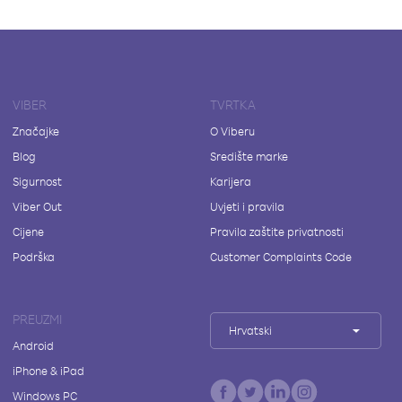
VIBER
TVRTKA
Značajke
O Viberu
Blog
Središte marke
Sigurnost
Karijera
Viber Out
Uvjeti i pravila
Cijene
Pravila zaštite privatnosti
Podrška
Customer Complaints Code
PREUZMI
Hrvatski
Android
iPhone & iPad
Windows PC