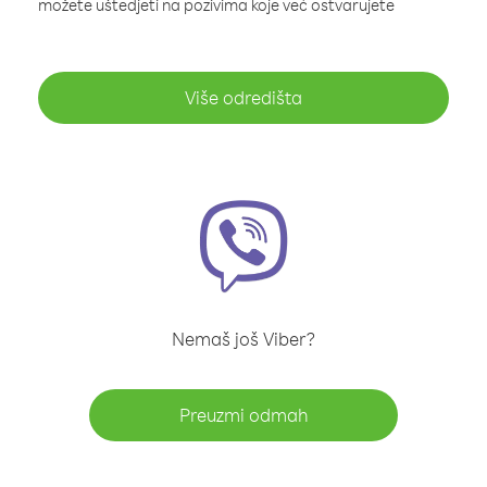
možete uštedjeti na pozivima koje već ostvarujete
Više odredišta
Nemaš još Viber?
Preuzmi odmah