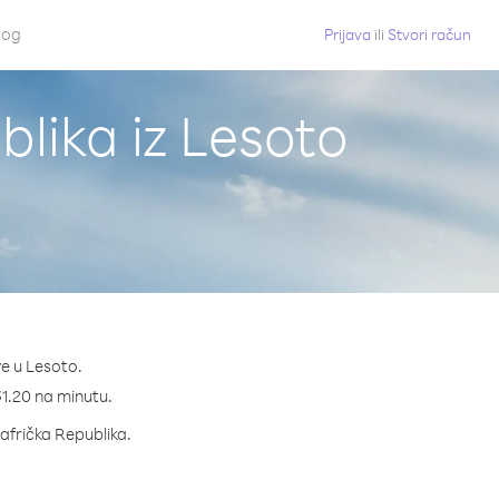
log
Prijava
ili
Stvori račun
lika iz Lesoto
ve u Lesoto.
 $1.20 na minutu.
oafrička Republika.