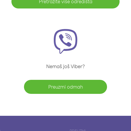
Pretražite više odredišta
Nemaš još Viber?
Preuzmi odmah
A
PREUZMI