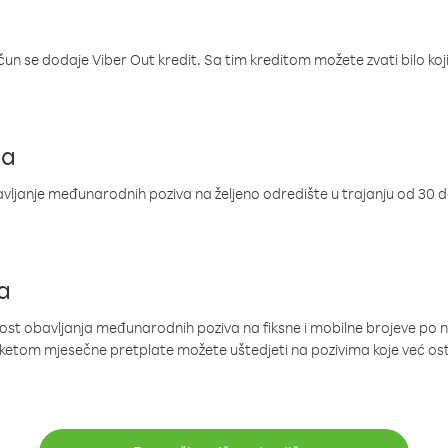
ačun se dodaje Viber Out kredit. Sa tim kreditom možete zvati bilo koj
ja
ljanje međunarodnih poziva na željeno odredište u trajanju od 30 
a
nost obavljanja međunarodnih poziva na fiksne i mobilne brojeve po 
paketom mjesečne pretplate možete uštedjeti na pozivima koje već os