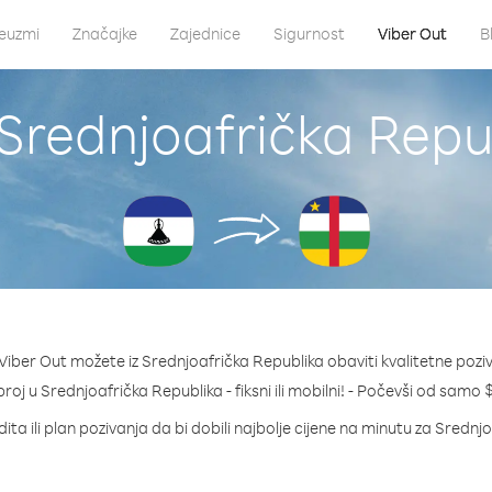
euzmi
Značajke
Zajednice
Sigurnost
Viber Out
B
 Srednjoafrička Repub
iber Out možete iz Srednjoafrička Republika obaviti kvalitetne pozi
 broj u Srednjoafrička Republika - fiksni ili mobilni! - Počevši od samo
ita ili plan pozivanja da bi dobili najbolje cijene na minutu za Srednj