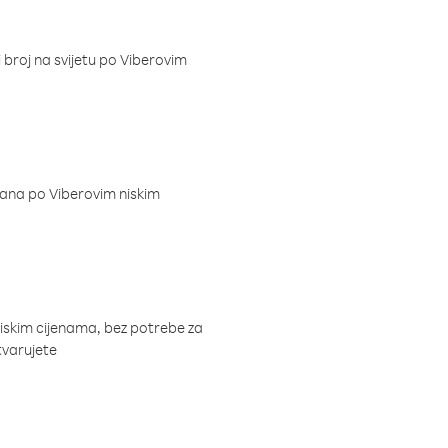
i broj na svijetu po Viberovim
dana po Viberovim niskim
niskim cijenama, bez potrebe za
tvarujete