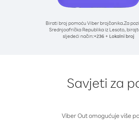
Birati broj pomoću Viber brojčanika.
Za poz
Srednjoafrička Republika iz Lesoto, biraj
sljedeći način:
+
+
236
Lokalni broj
Savjeti za p
Viber Out omogućuje više poz