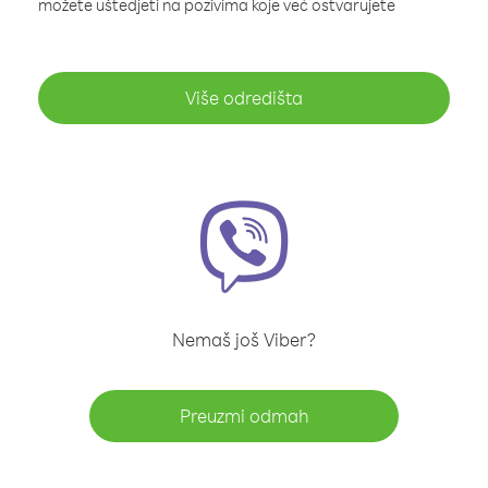
možete uštedjeti na pozivima koje već ostvarujete
Više odredišta
Nemaš još Viber?
Preuzmi odmah