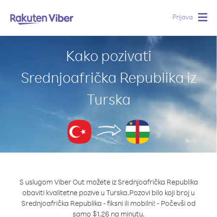
Prijava
Togg
navig
Kako pozivati
Srednjoafrička Republika iz
Turska
S uslugom Viber Out možete iz Srednjoafrička Republika
obaviti kvalitetne pozive u Turska.
Pozovi bilo koji broj u
Srednjoafrička Republika - fiksni ili mobilni! - Počevši od
samo $1.26 na minutu.