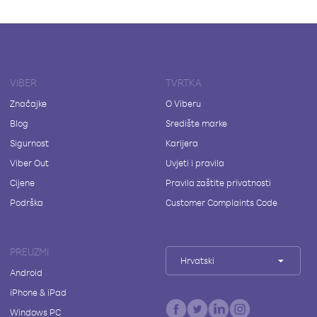
VIBER
TVRTKA
Značajke
O Viberu
Blog
Središte marke
Sigurnost
Karijera
Viber Out
Uvjeti i pravila
Cijene
Pravila zaštite privatnosti
Podrška
Customer Complaints Code
PREUZMI
Hrvatski
Android
iPhone & iPad
Windows PC