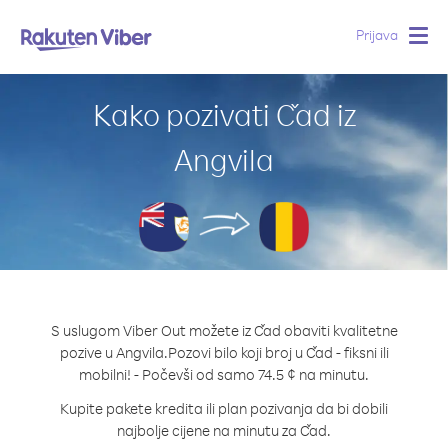
Prijava
Togg
navig
Kako pozivati Čad iz
Angvila
S uslugom Viber Out možete iz Čad obaviti kvalitetne
pozive u Angvila.
Pozovi bilo koji broj u Čad - fiksni ili
mobilni! - Počevši od samo 74.5 ¢ na minutu.
Kupite pakete kredita ili plan pozivanja da bi dobili
najbolje cijene na minutu za Čad.