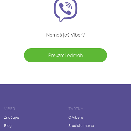
Nemaš još Viber?
Preuzmi odmah
VIBER
TVRTKA
Značajke
O Viberu
Blog
Središte marke