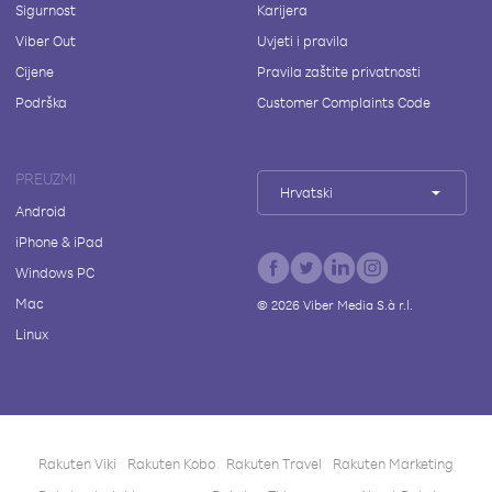
Sigurnost
Karijera
Viber Out
Uvjeti i pravila
Cijene
Pravila zaštite privatnosti
Podrška
Customer Complaints Code
PREUZMI
Hrvatski
Android
iPhone & iPad
Windows PC
Mac
©
2026
Viber Media S.à r.l.
Linux
Rakuten Viki
Rakuten Kobo
Rakuten Travel
Rakuten Marketing