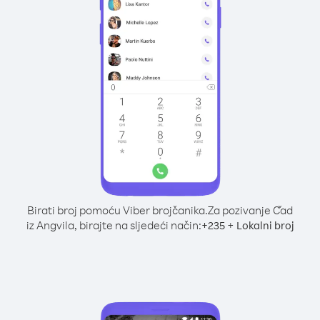
Birati broj pomoću Viber brojčanika.
Za pozivanje Čad
iz Angvila, birajte na sljedeći način:
+
+
235
Lokalni broj