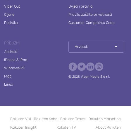
Viber Out
Uvjeti i pravila
Cijene
Pravila zaštite privatnosti
Podrška
Customer Complaints Code
PREUZMI
Hrvatski
Android
iPhone & iPad
Windows PC
Mac
©
2026
Viber Media S.à r.l.
Linux
Rakuten Viki
Rakuten Kobo
Rakuten Travel
Rakuten Marketing
Rakuten Insight
Rakuten TV
About Rakuten