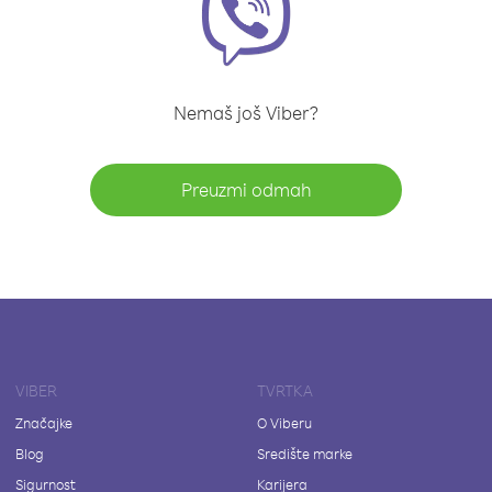
Nemaš još Viber?
Preuzmi odmah
VIBER
TVRTKA
Značajke
O Viberu
Blog
Središte marke
Sigurnost
Karijera