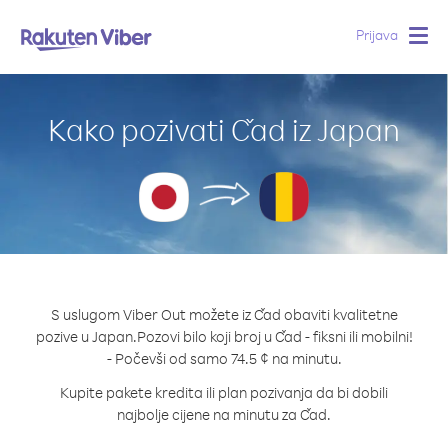
Prijava
Togg
navig
Kako pozivati Čad iz Japan
S uslugom Viber Out možete iz Čad obaviti kvalitetne
pozive u Japan.
Pozovi bilo koji broj u Čad - fiksni ili mobilni!
- Počevši od samo 74.5 ¢ na minutu.
Kupite pakete kredita ili plan pozivanja da bi dobili
najbolje cijene na minutu za Čad.