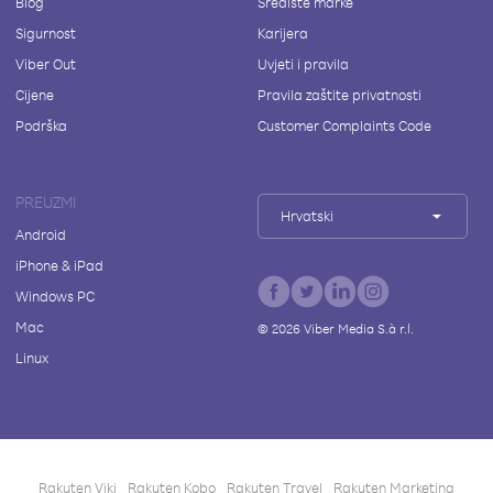
Blog
Središte marke
Sigurnost
Karijera
Viber Out
Uvjeti i pravila
Cijene
Pravila zaštite privatnosti
Podrška
Customer Complaints Code
PREUZMI
Hrvatski
Android
iPhone & iPad
Windows PC
Mac
©
2026
Viber Media S.à r.l.
Linux
Rakuten Viki
Rakuten Kobo
Rakuten Travel
Rakuten Marketing