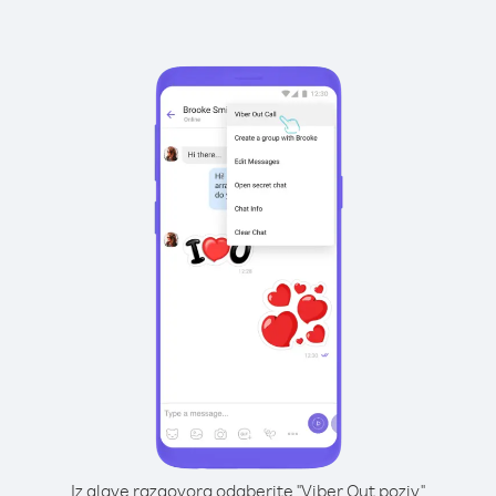
Iz glave razgovora odaberite "Viber Out poziv"