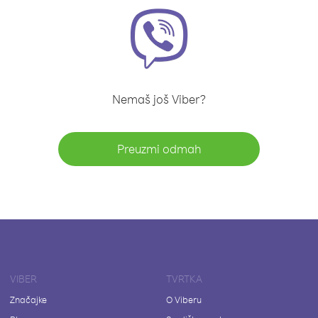
Nemaš još Viber?
Preuzmi odmah
VIBER
TVRTKA
Značajke
O Viberu