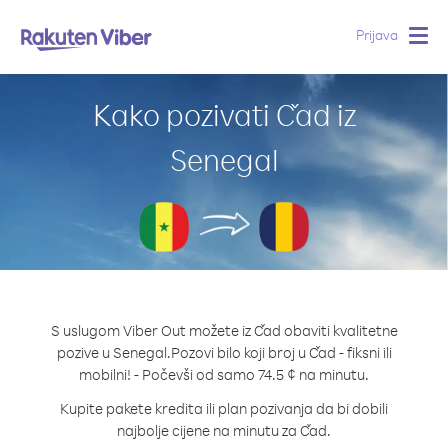
Prijava
Togg
navig
Kako pozivati Čad iz
Senegal
S uslugom Viber Out možete iz Čad obaviti kvalitetne
pozive u Senegal.
Pozovi bilo koji broj u Čad - fiksni ili
mobilni! - Počevši od samo 74.5 ¢ na minutu.
Kupite pakete kredita ili plan pozivanja da bi dobili
najbolje cijene na minutu za Čad.