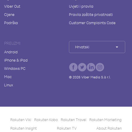
Viber Out
Uvjeti i pravila
Cijene
Pravila zaštite privatnosti
Podrška
Customer Complaints Code
PREUZMI
Hrvatski
Android
iPhone & iPad
Windows PC
Mac
©
2026
Viber Media S.à r.l.
Linux
Rakuten Viki
Rakuten Kobo
Rakuten Travel
Rakuten Marketing
Rakuten Insight
Rakuten TV
About Rakuten