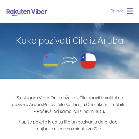
Prijava
Togg
navig
Kako pozivati Čile iz Aruba
S uslugom Viber Out možete iz Čile obaviti kvalitetne
pozive u Aruba.
Pozovi bilo koji broj u Čile - fiksni ili mobilni!
- Počevši od samo 2.3 ¢ na minutu.
Kupite pakete kredita ili plan pozivanja da bi dobili
najbolje cijene na minutu za Čile.