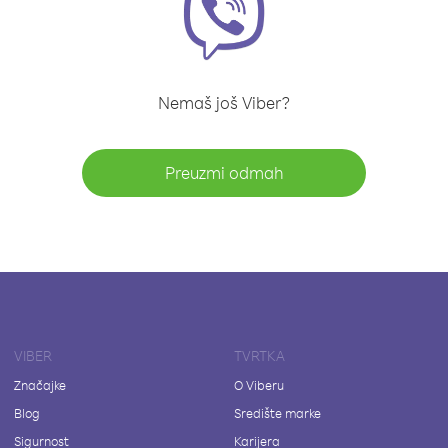
Nemaš još Viber?
Preuzmi odmah
VIBER
TVRTKA
Značajke
O Viberu
Blog
Središte marke
Sigurnost
Karijera