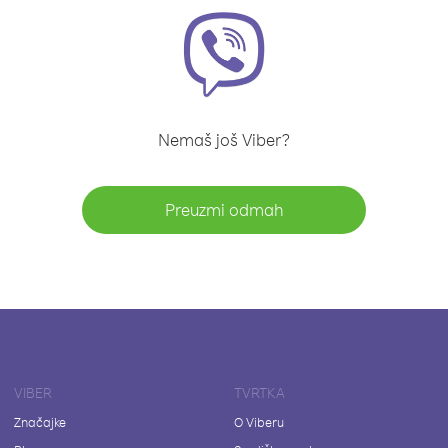
Nemaš još Viber?
Preuzmi odmah
VIBER
TVRTKA
Značajke
O Viberu