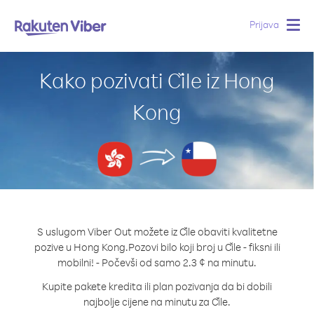
Prijava
Togg
navig
Kako pozivati Čile iz Hong
Kong
S uslugom Viber Out možete iz Čile obaviti kvalitetne
pozive u Hong Kong.
Pozovi bilo koji broj u Čile - fiksni ili
mobilni! - Počevši od samo 2.3 ¢ na minutu.
Kupite pakete kredita ili plan pozivanja da bi dobili
najbolje cijene na minutu za Čile.