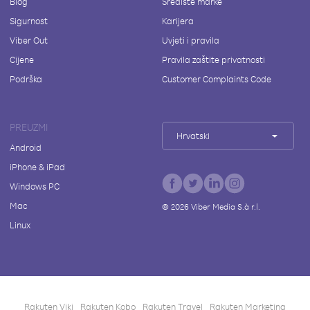
Blog
Središte marke
Sigurnost
Karijera
Viber Out
Uvjeti i pravila
Cijene
Pravila zaštite privatnosti
Podrška
Customer Complaints Code
PREUZMI
Hrvatski
Android
iPhone & iPad
Windows PC
Mac
©
2026
Viber Media S.à r.l.
Linux
Rakuten Viki
Rakuten Kobo
Rakuten Travel
Rakuten Marketing