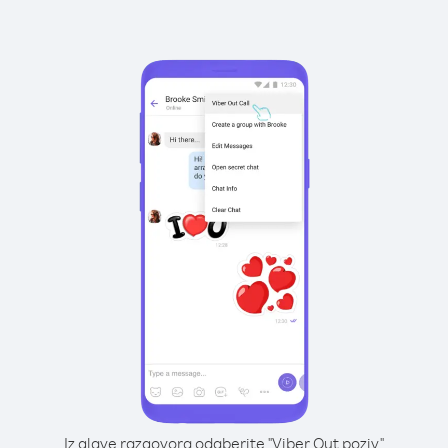
Iz glave razgovora odaberite "Viber Out poziv"