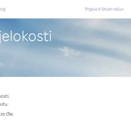
log
Prijava
ili
Stvori račun
jelokosti
kosti.
nutu.
za Čile.