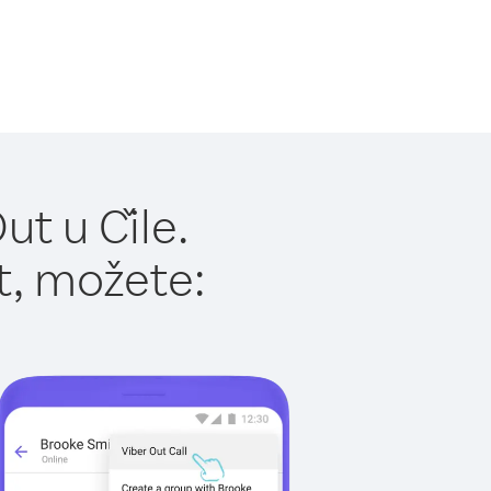
t u Čile.
t, možete: