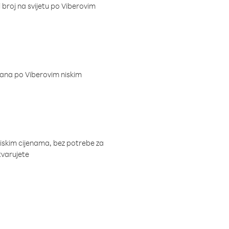
i broj na svijetu po Viberovim
dana po Viberovim niskim
niskim cijenama, bez potrebe za
tvarujete