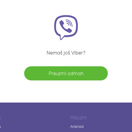
Nemaš još Viber?
Preuzmi odmah
A
PREUZMI
u
Android