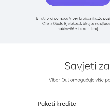
Birati broj pomoću Viber brojčanika.
Za poz
Čile iz Obala Bjelokosti, birajte na sljed
način:
+
+
56
Lokalni broj
Savjeti za
Viber Out omogućuje više poz
Paketi kredita