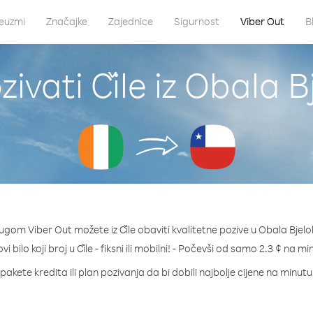
euzmi
Značajke
Zajednice
Sigurnost
Viber Out
B
ivati Čile iz Obala B
ugom Viber Out možete iz Čile obaviti kvalitetne pozive u Obala Bjelo
vi bilo koji broj u Čile - fiksni ili mobilni! - Počevši od samo 2.3 ¢ na mi
pakete kredita ili plan pozivanja da bi dobili najbolje cijene na minutu 