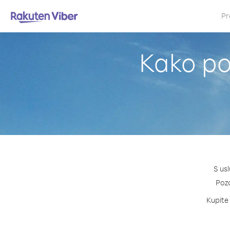
Pr
Kako poz
S usl
Pozo
Kupite 