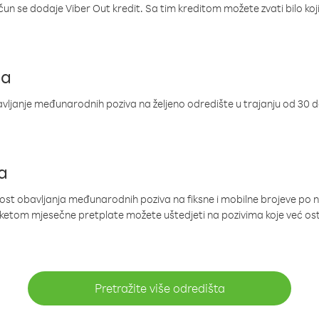
ačun se dodaje Viber Out kredit. Sa tim kreditom možete zvati bilo koj
ja
ljanje međunarodnih poziva na željeno odredište u trajanju od 30 
a
nost obavljanja međunarodnih poziva na fiksne i mobilne brojeve po 
paketom mjesečne pretplate možete uštedjeti na pozivima koje već os
Pretražite više odredišta